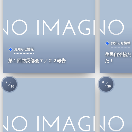
お知らせ情報
お知らせ情報
住民自治協だ
第１回防災部会７／２２報告
た！
7
6
10
30