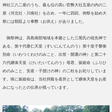
神社三八二座のうち、最も位の高い官弊大社五座の内の二
座（河北社・川南社）を占め、一年に四回、例祭を始め大
祭には朝廷より奉弊（お供え）がありました。
御祭神は、高島南部地域を本拠とした三尾氏の祖先神で
ある、第十代垂仁天皇（すいにんてんのう）第十皇子磐衡
別命（いわつくわけのみこと、出世・開運の神）と第二十
六代継体天皇（けいたいてんのう）母君、振姫命（ふりひ
めのみこと、安産・子授けの神）の二柱をお祀りしていま
す。殊に振姫命は、当社拝殿を産所として継体天皇をお産
みになったとの伝承が残っています。