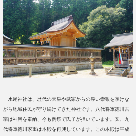
水尾神社は、歴代の天皇や武家からの厚い崇敬を享けな
がら地域住民が守り続けてきた神社です。八代将軍徳川吉
宗は神輿を奉納、今も例祭で氏子が担いでいます。又、九
代将軍徳川家重は本殿を再興しています。この本殿は平成