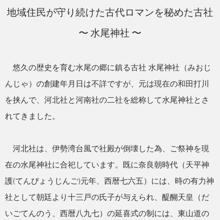
地域住民が守り続けた古代ロマンを秘めた古社
〜 水尾神社 〜
悠久の歴史を育む水尾の郷に鎮る古社 水尾神社（みおじ
んじゃ）の創建年月日は不詳ですが、元は現在の和田打川
を挟んで、河北社と河南社の二社を総称して水尾神社とさ
れてきました。
河北社は、伊勢湾台風で社殿が倒壊した為、ご祭神を現
在の水尾神社に合祀しています。既に奈良朝時代（天平神
護(てんぴょうじんご)元年、西暦七六五）には、時の有力神
社として朝廷より十三戸の氏子が与えられ、醍醐天皇（だ
いごてんのう、西暦八九七）の延喜式の制には、東山道の